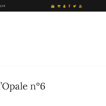
QUE
’Opale n°6