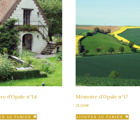
e d’Opale n°14
Mémoire d’Opale n°17
21,00
€
ER AU PANIER
AJOUTER AU PANIER